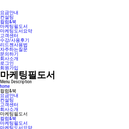
요금안내
컨설팅
컬럼&북
마케팅필도서
마케팅도서요약
고객센터
수강/사용후기
리드젠사용법
자주하는질문
문의하기
회사소개
로그인
회원가입
마케팅필도서
Menu Description
home
컬럼&북
요금안내
컨설팅
고객센터
회사소개
마케팅필도서
컬럼&북
마케팅필도서
마케팅도서요약