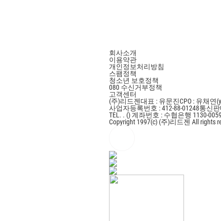
회사소개
이용약관
개인정보처리방침
스팸정책
청소년 보호정책
080 수신거부정책
고객센터
(주)리드젠
대표 : 유문진
CPO : 유채연(y
사업자등록번호 : 412-88-01248
통신판매
TEL. . ()
계좌번호 : 수협은행 1130-0059
Copyright 1997(c) (주)리드젠 All rights r