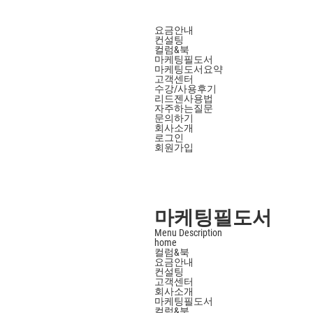
요금안내
컨설팅
컬럼&북
마케팅필도서
마케팅도서요약
고객센터
수강/사용후기
리드젠사용법
자주하는질문
문의하기
회사소개
로그인
회원가입
마케팅필도서
Menu Description
home
컬럼&북
요금안내
컨설팅
고객센터
회사소개
마케팅필도서
컬럼&북