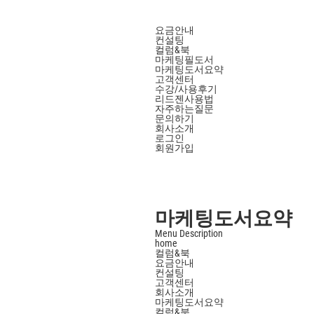
요금안내
컨설팅
컬럼&북
마케팅필도서
마케팅도서요약
고객센터
수강/사용후기
리드젠사용법
자주하는질문
문의하기
회사소개
로그인
회원가입
마케팅도서요약
Menu Description
home
컬럼&북
요금안내
컨설팅
고객센터
회사소개
마케팅도서요약
컬럼&북