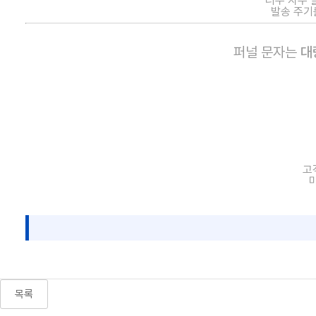
너무 자주 
발송 주기
퍼널 문자는
대
고
목록