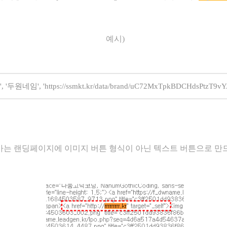
예시)
', '두원네임', 'https://ssmkt.kr/data/brand/uC72MxTpkBDCHdsPtzT9vY
가​는 랜딩페이지에 이미지 버튼 형식이 아닌 텍스트 버튼으로 만