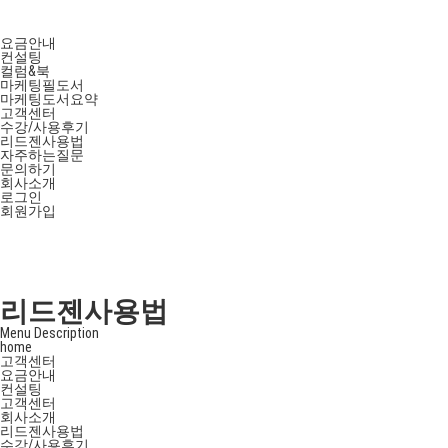
요금안내
컨설팅
컬럼&북
마케팅필도서
마케팅도서요약
고객센터
수강/사용후기
리드젠사용법
자주하는질문
문의하기
회사소개
로그인
회원가입
리드젠사용법
Menu Description
home
고객센터
요금안내
컨설팅
고객센터
회사소개
리드젠사용법
수강/사용후기