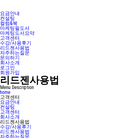
요금안내
컨설팅
컬럼&북
마케팅필도서
마케팅도서요약
고객센터
수강/사용후기
리드젠사용법
자주하는질문
문의하기
회사소개
로그인
회원가입
리드젠사용법
Menu Description
home
고객센터
요금안내
컨설팅
고객센터
회사소개
리드젠사용법
수강/사용후기
리드젠사용법
자주하는질문