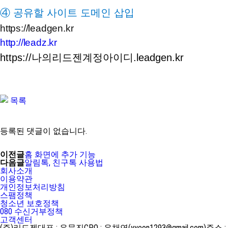
④
공유할 사이트 도메인 삽입
https://leadgen.kr
http://leadz.kr
https://나의리드젠계정아이디.leadgen.kr
목록
등록된 댓글이 없습니다.
이전글
홈 화면에 추가 기능
다음글
알림톡, 친구톡 사용법
회사소개
이용약관
개인정보처리방침
스팸정책
청소년 보호정책
080 수신거부정책
고객센터
(주)리드젠
대표 : 유문진
CPO : 유채연(yyeon1293@gmail.com)
주소 :