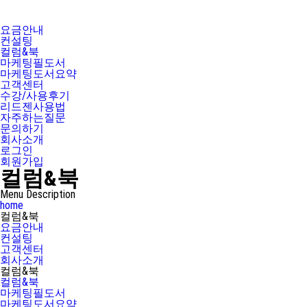
요금안내
컨설팅
컬럼&북
마케팅필도서
마케팅도서요약
고객센터
수강/사용후기
리드젠사용법
자주하는질문
문의하기
회사소개
로그인
회원가입
컬럼&북
Menu Description
home
컬럼&북
요금안내
컨설팅
고객센터
회사소개
컬럼&북
컬럼&북
마케팅필도서
마케팅도서요약