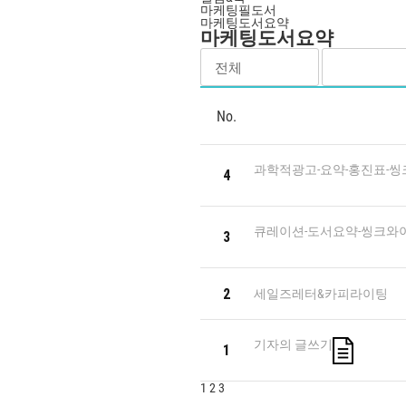
마케팅필도서
마케팅도서요약
마케팅도서요약
No.
과학적광고-요약-홍진표-
4
큐레이션-도서요약-씽크와
3
2
세일즈레터&카피라이팅
기자의 글쓰기
1
1
2
3