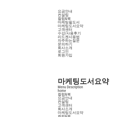
요금안내
컨설팅
컬럼&북
마케팅필도서
마케팅도서요약
고객센터
수강/사용후기
리드젠사용법
자주하는질문
문의하기
회사소개
로그인
회원가입
마케팅도서요약
Menu Description
home
컬럼&북
요금안내
컨설팅
고객센터
회사소개
마케팅도서요약
컬럼&북