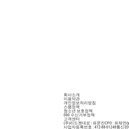
회사소개
이용약관
개인정보처리방침
스팸정책
청소년 보호정책
080 수신거부정책
고객센터
(주)리드젠
대표 : 유문진
CPO : 유채연(y
사업자등록번호 : 412-88-01248
통신판매