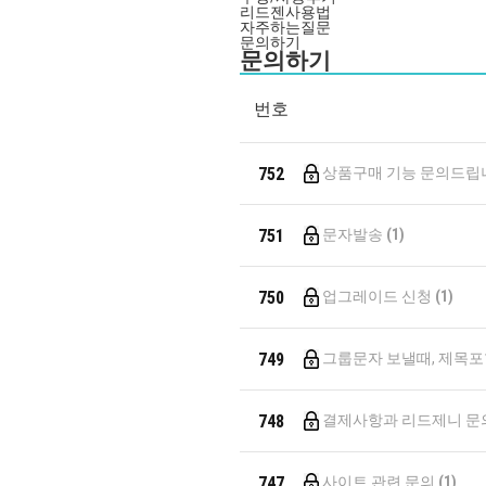
리드젠사용법
자주하는질문
문의하기
문의하기
번호
752
상품구매 기능 문의드립
751
문자발송
(1)
750
업그레이드 신청
(1)
749
그룹문자 보낼때, 제목
748
결제사항과 리드제니 문
747
사이트 관련 문의
(1)