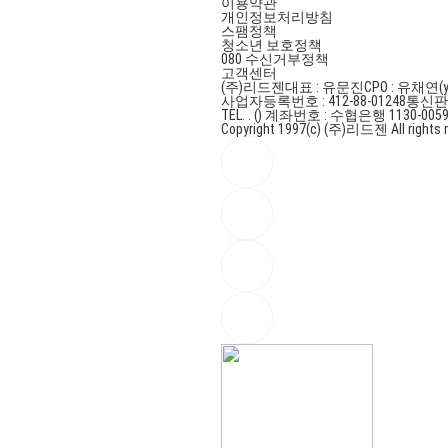
이용약관
개인정보처리방침
스팸정책
청소년 보호정책
080 수신거부정책
고객센터
(주)리드젠
대표 : 유문진
CPO : 유채연(y
사업자등록번호 : 412-88-01248
통신판매
TEL. . ()
계좌번호 : 수협은행 1130-0059
Copyright 1997(c) (주)리드젠 All rights r