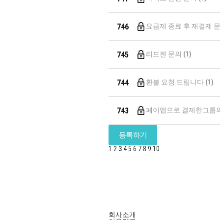
746
요금제 종료 후 재결제 
745
리드젠 문의
(1)
744
환불 요청 드립니다
(1)
743
페이앱으로 결제한그룹의
등록하기
1
2
3
4
5
6
7
8
9
10
회사소개