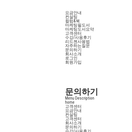
요금안내
컨설팅
컬럼&북
마케팅필도서
마케팅도서요약
고객센터
수강/사용후기
리드젠사용법
자주하는질문
문의하기
회사소개
로그인
회원가입
문의하기
Menu Description
home
고객센터
요금안내
컨설팅
고객센터
회사소개
문의하기
수강/사용후기