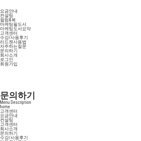
요금안내
컨설팅
컬럼&북
마케팅필도서
마케팅도서요약
고객센터
수강/사용후기
리드젠사용법
자주하는질문
문의하기
회사소개
로그인
회원가입
문의하기
Menu Description
home
고객센터
요금안내
컨설팅
고객센터
회사소개
문의하기
수강/사용후기