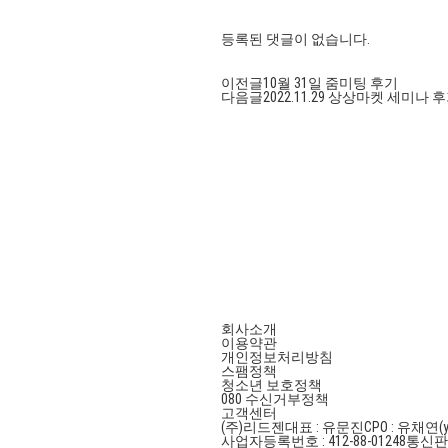
등록된 댓글이 없습니다.
이전글
10월 31일 줌미팅 후기
다음글
2022.11.29 상상마켓 세미나 
회사소개
이용약관
개인정보처리방침
스팸정책
청소년 보호정책
080 수신거부정책
고객센터
(주)리드젠
대표 : 유문진
CPO : 유채연(y
사업자등록번호 : 412-88-01248
통신판매