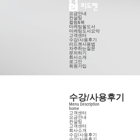
요금안내
컨설팅
컬럼&북
마케팅필도서
마케팅도서요약
고객센터
수강/사용후기
리드젠사용법
자주하는질문
문의하기
회사소개
로그인
회원가입
수강/사용후기
Menu Description
home
고객센터
요금안내
컨설팅
고객센터
회사소개
수강/사용후기
수강/사용후기